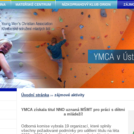
INA
MATEŘSKÉ CENTRUM
NÍZKOPRAHOVÝ KLUB ORION
ZÁJMO
Úvodní stránka
zájmové aktivity
>>
YMCA získala titul NNO uznaná MŠMT pro práci s dětmi
a mládeží!
Odborná komise vybrala 19 organizací, které splnily
všechny požadované podmínky pro udělení titulu na léta