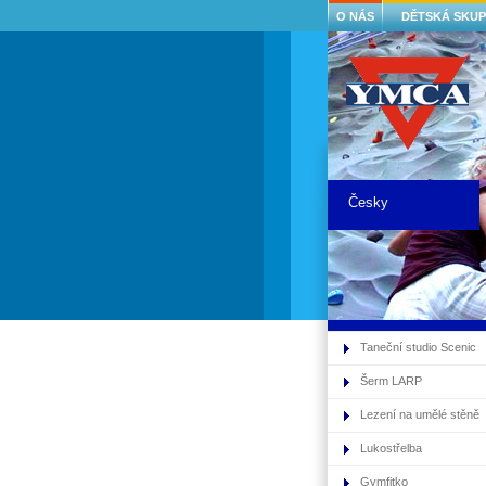
O NÁS
DĚTSKÁ SKUP
Česky
Taneční studio Scenic
Šerm LARP
Lezení na umělé stěně
Lukostřelba
Gymfitko