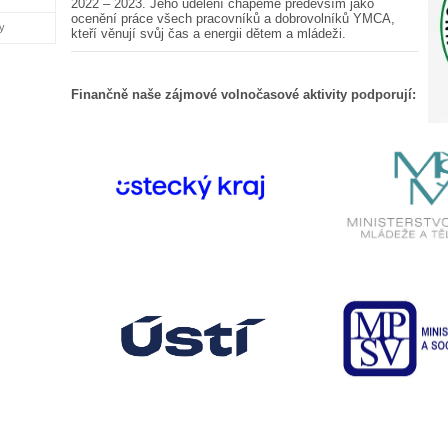
2022 – 2023. Jeho udělení chápeme především jako
ocenění práce všech pracovníků a dobrovolníků YMCA,
ny
kteří věnují svůj čas a energii dětem a mládeži.
Finančně naše zájmové volnočasové aktivity podporují: