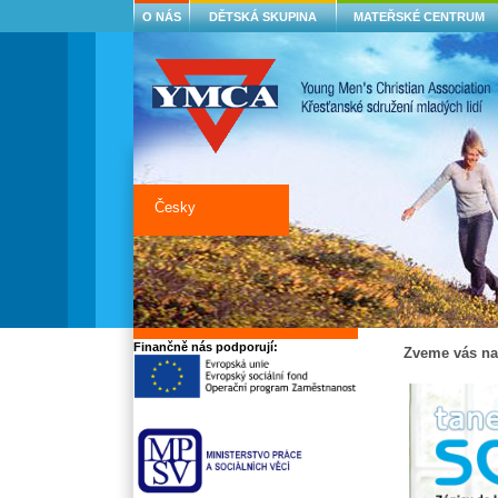
O NÁS
DĚTSKÁ SKUPINA
MATEŘSKÉ CENTRUM
Česky
Finančně nás podporují:
Zve
me vás na