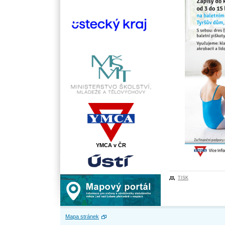
YMCA v ČR
TISK
Mapa stránek