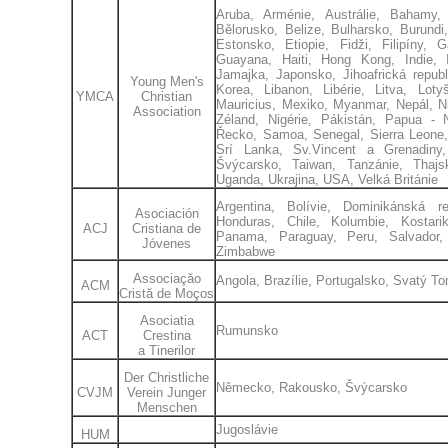
Aruba, Arménie, Austrálie, Bahamy,
Bělorusko, Belize, Bulharsko, Burundi
Estonsko, Etiopie, Fidži, Filipíny,
Guayana, Haiti, Hong Kong, Indie, Ind
Jamajka, Japonsko, Jihoafrická repub
Young Men's
Korea, Libanon, Libérie, Litva, Lot
YMCA
Christian
Mauricius, Mexiko, Myanmar, Nepál, 
Association
Zéland, Nigérie, Pákistán, Papua -
Řecko, Samoa, Senegal, Sierra Leone, 
Srí Lanka, Sv.Vincent a Grenadiny
Švýcarsko, Taiwan, Tanzánie, Thajs
Uganda, Ukrajina, USA, Velká Británie
Argentina, Bolívie, Dominikánská r
Asociación
Honduras, Chile, Kolumbie, Kostari
ACJ
Cristiana de
Panama, Paraguay, Peru, Salvador,
Jóvenes
Zimbabwe
Associaçăo
Angola, Brazílie, Portugalsko, Svatý T
ACM
Cristă de Moços
Asociatia
Rumunsko
ACT
Crestina
a Tinerilor
Der Christliche
Německo, Rakousko, Švýcarsko
CVJM
Verein Junger
Menschen
Jugoslávie
HUM