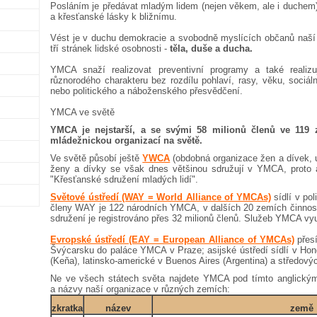
Posláním je předávat mladým lidem (nejen věkem, ale i duchem) 
a křesťanské lásky k bližnímu.
Vést je v duchu demokracie a svobodně myslících občanů naší
tří stránek lidské osobnosti -
těla, duše a ducha.
YMCA snaží realizovat preventivní programy a také realiz
různorodého charakteru bez rozdílu pohlaví, rasy, věku, sociá
nebo politického a náboženského přesvědčení.
YMCA ve světě
YMCA je nejstarší, a se svými 58 milionů členů ve 119 z
mládežnickou organizací na světě.
Ve světě působí ještě
YWCA
(obdobná organizace žen a dívek, 
ženy a dívky se však dnes většinou sdružují v YMCA, proto 
"Křesťanské sdružení mladých lidí".
Světové ústředí (WAY = World Alliance of YMCAs)
sídlí v po
členy WAY je 122 národních YMCA, v dalších 20 zemích činnost 
sdružení je registrováno přes 32 milionů členů. Služeb YMCA využ
Evropské ústředí (EAY = European Alliance of YMCAs)
přesí
Švýcarsku do paláce YMCA v Praze; asijské ústředí sídlí v Hong
(Keňa), latinsko-americké v Buenos Aires (Argentina) a středový
Ne ve všech státech světa najdete YMCA pod tímto anglický
a názvy naší organizace v různých zemích:
zkratka
název
země