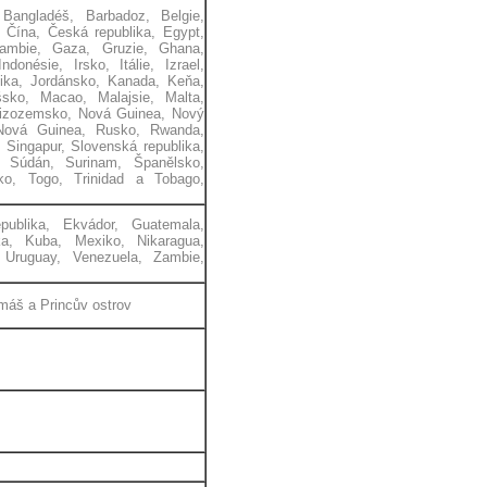
 Bangladéš, Barbadoz, Belgie,
, Čína, Česká republika, Egypt,
 Gambie, Gaza, Gruzie, Ghana,
onésie, Irsko, Itálie, Izrael,
lika, Jordánsko, Kanada, Keňa,
yšsko, Macao, Malajsie, Malta,
Nizozemsko, Nová Guinea, Nový
 Nová Guinea, Rusko, Rwanda,
Singapur, Slovenská republika,
, Súdán, Surinam, Španělsko,
ko, Togo, Trinidad a Tobago,
epublika, Ekvádor, Guatemala,
ka, Kuba, Mexiko, Nikaragua,
 Uruguay, Venezuela, Zambie,
omáš a Princův ostrov