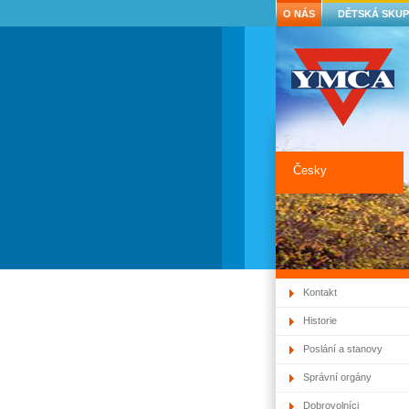
O NÁS
DĚTSKÁ SKUP
Česky
Kontakt
Historie
Poslání a stanovy
Správní orgány
Dobrovolníci