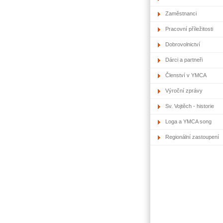
Zaměstnanci
Pracovní příležitosti
Dobrovolnictví
Dárci a partneři
Členství v YMCA
Výroční zprávy
Sv. Vojtěch - historie
Loga a YMCA song
Regionální zastoupení