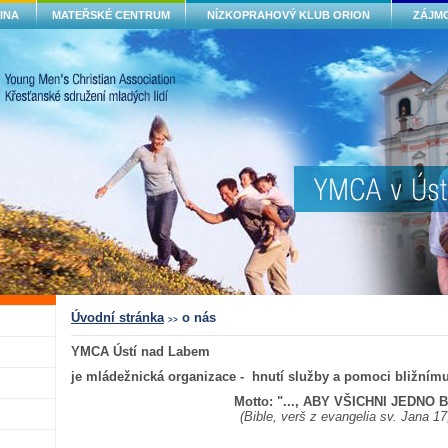
INA
MATEŘSKÉ CENTRUM
NÍZKOPRAHOVÝ KLUB ORION
ZÁJMO
Úvodní stránka
o nás
>>
YMCA Ústí nad Labem
je mládežnická organizace -
hnutí služby a pomoci bližním
Motto: "..., ABY VŠICHNI JEDNO 
(Bible, verš z evangelia sv. Jana 17