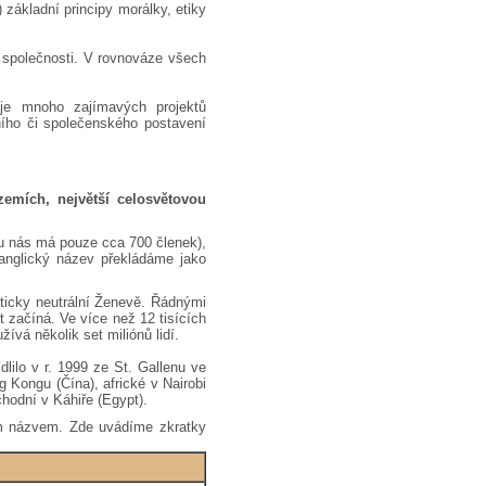
základní principy morálky, etiky
 společnosti. V rovnováze všech
uje mnoho zajímavých projektů
lního či společenského postavení
emích, největší celosvětovou
u nás má pouze cca 700 členek),
anglický název překládáme jako
liticky neutrální Ženevě. Řádnými
začíná. Ve více než 12 tisících
ívá několik set miliónů lidí.
dlilo v r. 1999 ze St. Gallenu ve
 Kongu (Čína), africké v Nairobi
chodní v Káhiře (Egypt).
m názvem. Zde uvádíme zkratky