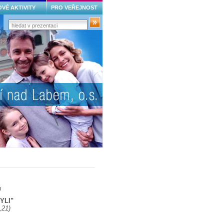
VÉ AKTIVITY
PRO VEŘEJNOST
u
BYLI"
,21)