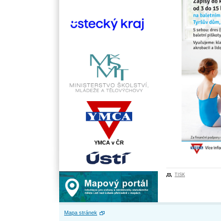
YMCA v ČR
TISK
Mapa stránek