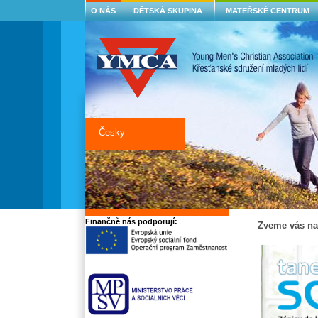
O NÁS
DĚTSKÁ SKUPINA
MATEŘSKÉ CENTRUM
Česky
Finančně nás podporují:
Zve
me vás na