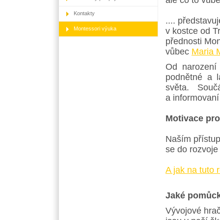
ale co to vů
Kontakty
.... představ
Montessori výuka
v kostce od Tr
přednosti Mo
vůbec
Maria 
Od narození 
podnětné a lá
světa. Součá
a informovaní
Motivace pro
Naším přístup
se do rozvoje 
A jak na tuto r
Jaké pomůck
Vývojové hrač