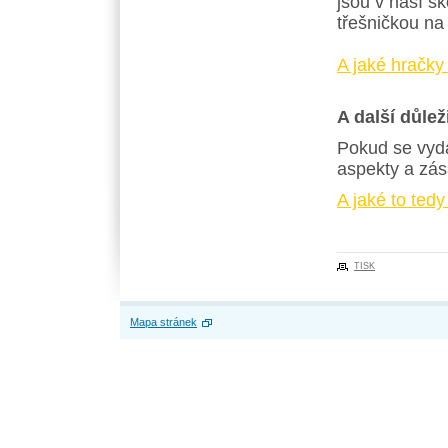
jsou v naší š
třešničkou na
A jaké hračky 
A další důle
Pokud se vydá
aspekty a zás
A jaké to tedy
TISK
Mapa stránek