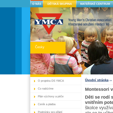
O NÁS
DĚTSKÁ SKUPINA
MATEŘSKÉ CENTRUM
Česky
Úvodní stránka
O projektu DS YMCA
>>
Montessori 
Co nabízíme
Děti se rodí
Plán výchovy a péče
vnitřním pot
Ceník a platba
školce využív
Podmínky pro přijetí