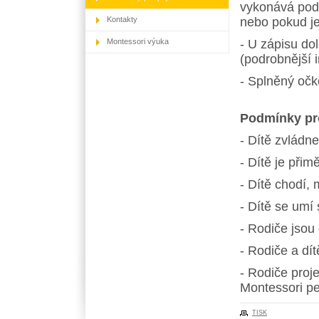
vykonává podn
Kontakty
nebo pokud j
Montessori výuka
- U zápisu do
(podrobnější
- Splněný očk
Podmínky pro
- Dítě zvládn
- Dítě je při
- Dítě chodí,
- Dítě se umí 
- Rodiče jsou 
- Rodiče a dí
- Rodiče proj
Montessori p
TISK