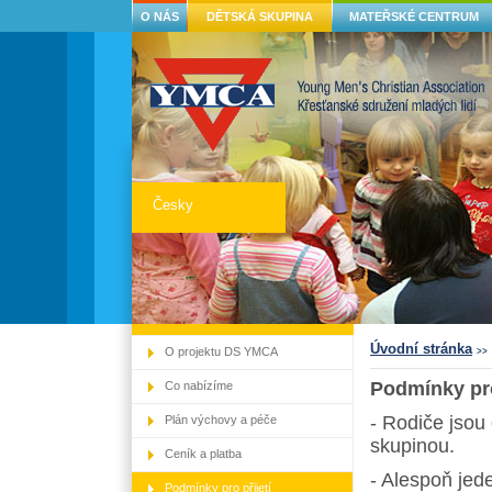
O NÁS
DĚTSKÁ SKUPINA
MATEŘSKÉ CENTRUM
Česky
Úvodní stránka
O projektu DS YMCA
>>
Podmínky pr
Co nabízíme
- Rodiče jsou
Plán výchovy a péče
skupinou.
Ceník a platba
- Alespoň jed
Podmínky pro přijetí