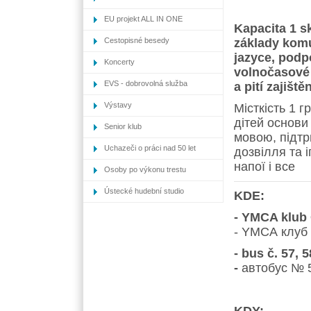
EU projekt ALL IN ONE
Kapacita 1 s
Cestopisné besedy
základy kom
jazyce, podpo
Koncerty
volnočasové a
EVS - dobrovolná služba
a pití zajiště
Výstavy
Місткість 1 
дітей
основи
Senior klub
мовою, підтр
Uchazeči o práci nad 50 let
дозвілля та 
напої і все
Osoby po výkonu trestu
Ústecké hudební studio
KDE:
- YMCA klub
-
YMCA
клуб
- bus č. 57, 5
-
автобус № 5