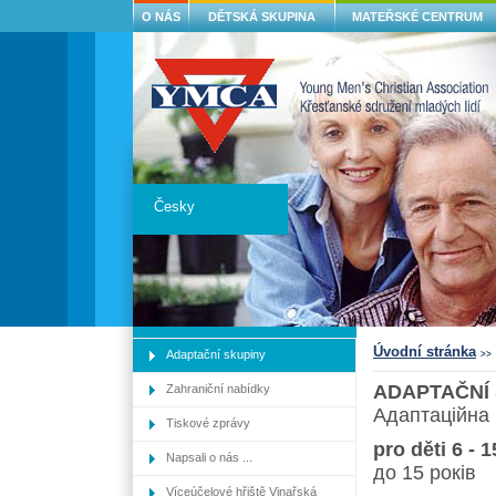
O NÁS
DĚTSKÁ SKUPINA
MATEŘSKÉ CENTRUM
Česky
Úvodní stránka
Adaptační skupiny
>>
ADAPTAČNÍ
Zahraniční nabídky
Адаптаційна 
Tiskové zprávy
pro děti 6 - 1
Napsali o nás ...
до 15 років
Víceúčelové hřiště Vinařská