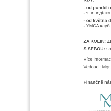
KDY:
- od pondělí 
-
з понеділка
- od května 
-
YMCA
клуб
ZA KOLIK:
Z
S SEBOU:
sp
Více informac
Vedoucí: Mgr
Finančně nás