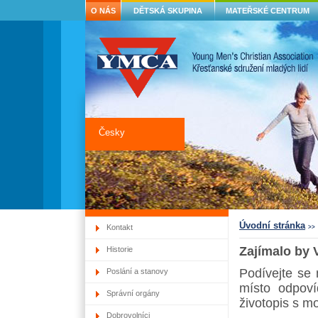
O NÁS
DĚTSKÁ SKUPINA
MATEŘSKÉ CENTRUM
Česky
Úvodní stránka
Kontakt
>>
Zajímalo by 
Historie
Podívejte se 
Poslání a stanovy
místo odpoví
Správní orgány
životopis s m
Dobrovolníci