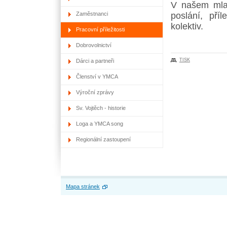
V našem mlad
Zaměstnanci
poslání, příl
kolektiv.
Pracovní příležitosti
Dobrovolnictví
TISK
Dárci a partneři
Členství v YMCA
Výroční zprávy
Sv. Vojtěch - historie
Loga a YMCA song
Regionální zastoupení
Mapa stránek