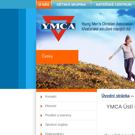
O NÁS
DĚTSKÁ SKUPINA
MATEŘSKÉ CENTRUM
Česky
Úvodní stránka
Kontakt
>>
YMCA Ústí n
Historie
Poslání a stanovy
Správní orgány
Dobrovolníci