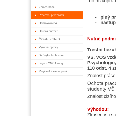
do nízkopra
Zaměstnanci
Pracovní příležitosti
- plný prac
- nástup 
Dobrovolnictví
Dárci a partneři
Nutné podmí
Členství v YMCA
Výroční zprávy
Trestní bez
Sv. Vojtěch - historie
VŠ, VOŠ vzdě
Psychologie
Loga a YMCA song
110 odst. 4 z
Regionální zastoupení
Znalost práce 
Ochota prac
studenty VŠ
Znalost cizíh
Výhodou:
Zkušenosti s 