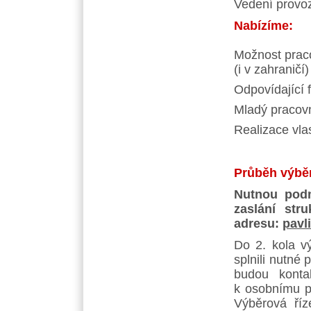
Vedení provo
Nabízíme:
Možnost praco
(i v zahraničí)
Odpovídající 
Mladý pracovn
Realizace vla
Průběh výběr
Nutnou podm
zaslání str
adresu:
pavl
Do 2. kola v
splnili nutné 
budou konta
k osobnímu p
Výběrová ří