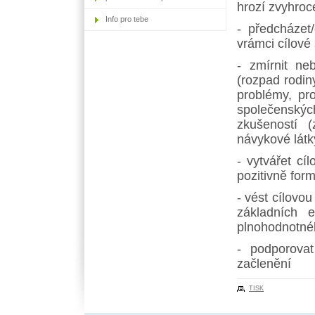
hrozí zvyhroc
Info pro tebe
- předcházet/
vrámci cílové 
- zmírnit ne
(rozpad rodin
problémy, pro
společenskýc
zkušeností (
návykové látky
- vytvářet cí
pozitivně form
- vést cílovou
základních e
plnohodnotné
- podporovat
začlenění
TISK