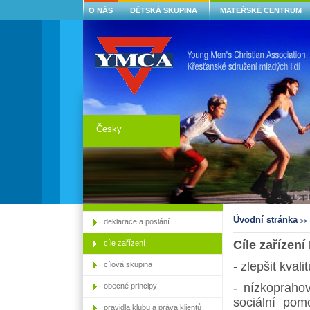
O NÁS
DĚTSKÁ SKUPINA
MATEŘSKÉ CENTRUM
Česky
Úvodní stránka
deklarace a poslání
>>
Cíle zařízen
cíle zařízení
- zlepšit kvali
cílová skupina
- nízkoprah
obecné principy
sociální pom
pravidla klubu a práva klientů